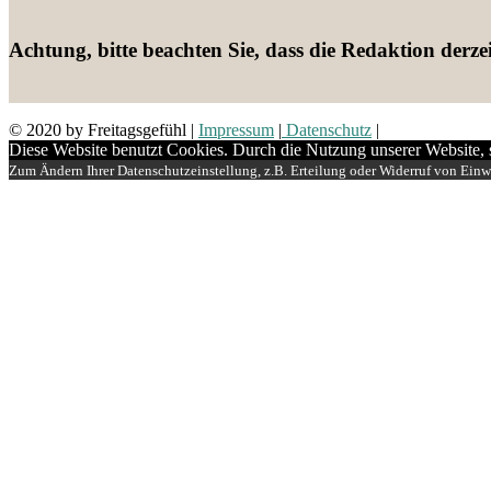
Achtung, bitte beachten Sie, dass die Redaktion derzeit
© 2020 by Freitagsgefühl
|
Impressum
|
Datenschutz
|
Diese Website benutzt Cookies. Durch die Nutzung unserer Website,
Zum Ändern Ihrer Datenschutzeinstellung, z.B. Erteilung oder Widerruf von Einwi