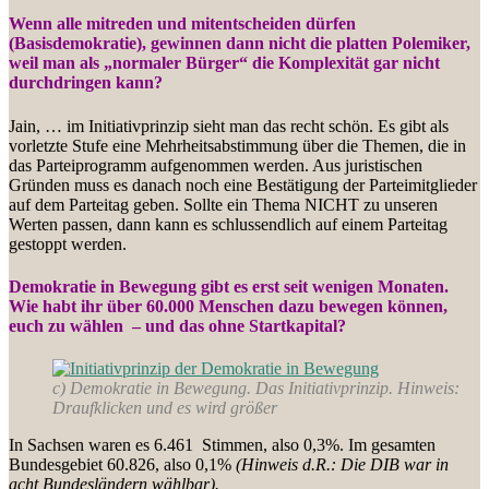
Wenn alle mitreden und mitentscheiden dürfen
(Basisdemokratie), gewinnen dann nicht die platten Polemiker,
weil man als „normaler Bürger“ die Komplexität gar nicht
durchdringen kann?
Jain, … im Initiativprinzip sieht man das recht schön. Es gibt als
vorletzte Stufe eine Mehrheitsabstimmung über die Themen, die in
das Parteiprogramm aufgenommen werden. Aus juristischen
Gründen muss es danach noch eine Bestätigung der Parteimitglieder
auf dem Parteitag geben. Sollte ein Thema NICHT zu unseren
Werten passen, dann kann es schlussendlich auf einem Parteitag
gestoppt werden.
Demokratie in Bewegung gibt es erst seit wenigen Monaten.
Wie habt ihr über 60.000 Menschen dazu bewegen können,
euch zu wählen – und das ohne Startkapital?
c) Demokratie in Bewegung. Das Initiativprinzip. Hinweis:
Draufklicken und es wird größer
In Sachsen waren es 6.461 Stimmen, also 0,3%. Im gesamten
Bundesgebiet 60.826, also 0,1%
(Hinweis d.R.: Die DIB war in
acht Bundesländern wählbar).