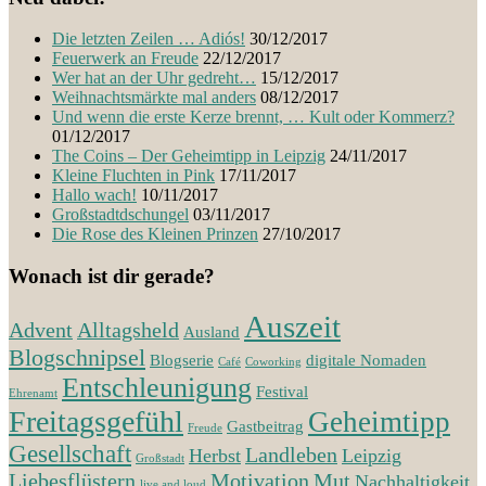
Die letzten Zeilen … Adiós!
30/12/2017
Feuerwerk an Freude
22/12/2017
Wer hat an der Uhr gedreht…
15/12/2017
Weihnachtsmärkte mal anders
08/12/2017
Und wenn die erste Kerze brennt, … Kult oder Kommerz?
01/12/2017
The Coins – Der Geheimtipp in Leipzig
24/11/2017
Kleine Fluchten in Pink
17/11/2017
Hallo wach!
10/11/2017
Großstadtdschungel
03/11/2017
Die Rose des Kleinen Prinzen
27/10/2017
Wonach ist dir gerade?
Auszeit
Advent
Alltagsheld
Ausland
Blogschnipsel
Blogserie
digitale Nomaden
Café
Coworking
Entschleunigung
Festival
Ehrenamt
Freitagsgefühl
Geheimtipp
Gastbeitrag
Freude
Gesellschaft
Landleben
Herbst
Leipzig
Großstadt
Liebesflüstern
Motivation
Mut
Nachhaltigkeit
live and loud