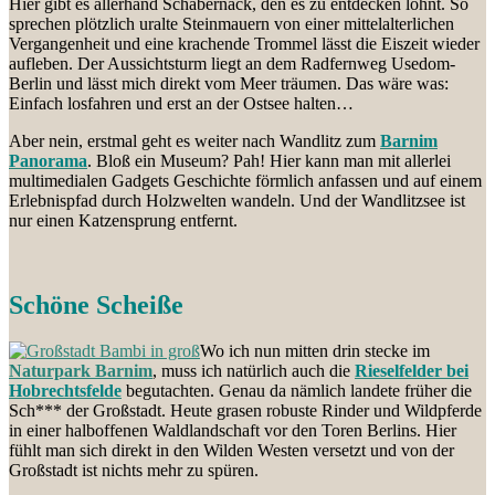
Hier gibt es allerhand Schabernack, den es zu entdecken lohnt. So
sprechen plötzlich uralte Steinmauern von einer mittelalterlichen
Vergangenheit und eine krachende Trommel lässt die Eiszeit wieder
aufleben. Der Aussichtsturm liegt an dem Radfernweg Usedom-
Berlin und lässt mich direkt vom Meer träumen. Das wäre was:
Einfach losfahren und erst an der Ostsee halten…
Aber nein, erstmal geht es weiter nach Wandlitz zum
Barnim
Panorama
. Bloß ein Museum? Pah! Hier kann man mit allerlei
multimedialen Gadgets Geschichte förmlich anfassen und auf einem
Erlebnispfad durch Holzwelten wandeln. Und der Wandlitzsee ist
nur einen Katzensprung entfernt.
Schöne Scheiße
Wo ich nun mitten drin stecke im
Naturpark Barnim
, muss ich natürlich auch die
Rieselfelder bei
Hobrechtsfelde
begutachten. Genau da nämlich landete früher die
Sch*** der Großstadt. Heute grasen robuste Rinder und Wildpferde
in einer halboffenen Waldlandschaft vor den Toren Berlins. Hier
fühlt man sich direkt in den Wilden Westen versetzt und von der
Großstadt ist nichts mehr zu spüren.