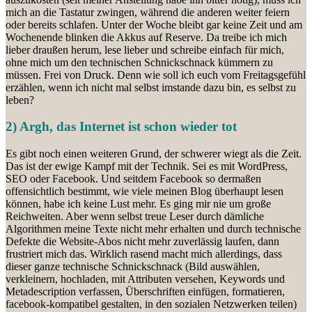
mich an die Tastatur zwingen, während die anderen weiter feiern
oder bereits schlafen. Unter der Woche bleibt gar keine Zeit und am
Wochenende blinken die Akkus auf Reserve. Da treibe ich mich
lieber draußen herum, lese lieber und schreibe einfach für mich,
ohne mich um den technischen Schnickschnack kümmern zu
müssen. Frei von Druck. Denn wie soll ich euch vom Freitagsgefühl
erzählen, wenn ich nicht mal selbst imstande dazu bin, es selbst zu
leben?
2) Argh, das Internet ist schon wieder tot
Es gibt noch einen weiteren Grund, der schwerer wiegt als die Zeit.
Das ist der ewige Kampf mit der Technik. Sei es mit WordPress,
SEO oder Facebook. Und seitdem Facebook so dermaßen
offensichtlich bestimmt, wie viele meinen Blog überhaupt lesen
können, habe ich keine Lust mehr. Es ging mir nie um große
Reichweiten. Aber wenn selbst treue Leser durch dämliche
Algorithmen meine Texte nicht mehr erhalten und durch technische
Defekte die Website-Abos nicht mehr zuverlässig laufen, dann
frustriert mich das. Wirklich rasend macht mich allerdings, dass
dieser ganze technische Schnickschnack (Bild auswählen,
verkleinern, hochladen, mit Attributen versehen, Keywords und
Metadescription verfassen, Überschriften einfügen, formatieren,
facebook-kompatibel gestalten, in den sozialen Netzwerken teilen)