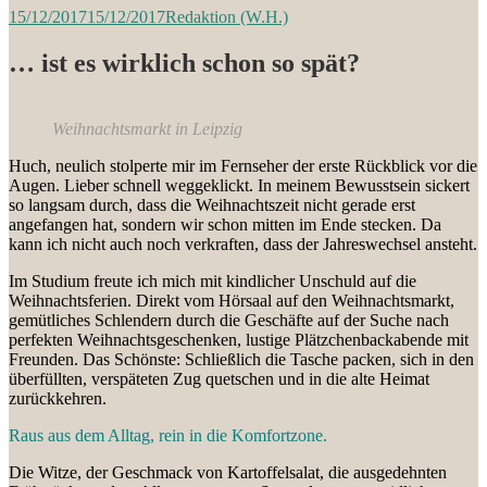
15/12/2017
15/12/2017
Redaktion (W.H.)
… ist es wirklich schon so spät?
Weihnachtsmarkt in Leipzig
Huch, neulich stolperte mir im Fernseher der erste Rückblick vor die
Augen. Lieber schnell weggeklickt. In meinem Bewusstsein sickert
so langsam durch, dass die Weihnachtszeit nicht gerade erst
angefangen hat, sondern wir schon mitten im Ende stecken. Da
kann ich nicht auch noch verkraften, dass der Jahreswechsel ansteht.
Im Studium freute ich mich mit kindlicher Unschuld auf die
Weihnachtsferien. Direkt vom Hörsaal auf den Weihnachtsmarkt,
gemütliches Schlendern durch die Geschäfte auf der Suche nach
perfekten Weihnachtsgeschenken, lustige Plätzchenbackabende mit
Freunden. Das Schönste: Schließlich die Tasche packen, sich in den
überfüllten, verspäteten Zug quetschen und in die alte Heimat
zurückkehren.
Raus aus dem Alltag, rein in die Komfortzone.
Die Witze, der Geschmack von Kartoffelsalat, die ausgedehnten