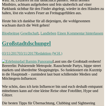
wird. Ja, Letzteres ist mir tatsächlich passiert. Mein liebstes
Minibüro, achtsam aufgehoben und fein säuberlich auf einer
Parkbank sichtbar für den Finder abgelegt, wieder in den Händen zu
halten, löst ein wahres Feuer an Freitagsgefühlen aus.
Heute bin ich dankbar für all diejenigen, die wohlgesonnen
wachsam durch die Welt gehen!
Blogbeitrag
Gesellschaft
,
Landleben
Einen Kommentar hinterlassen
Großstadtdschungel
03/11/2017
03/11/2017
Redaktion (W.H.)
Lasst uns die Großstadt erobern!
Beeeerlin: Pulsierende Metropole. Rauschende Partys, hippe street
markets und überdrehte Shoppingtrips. So funktioniert ein Kurztrip
in die Hauptstadt – zumindest laut bunt schillernder Medien und
Möchtegern-Influencer.
Wie schön, dass ich kein Influencer bin und euch deshalb entspannt
mitnehmen kann auf eine kleine Reise ohne Fotofilter, Hype und
Glitzer.
Die besten Tipps für Übernachtung, Clubbing und Sightseeing