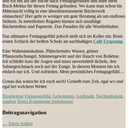
und ich bin auf der Suche nach Freitagsgefühlen und habe mein
Buch-Mekka für diesen Freitag gefunden. Wo kann man schon bis
Mitternacht völlig in eine überdimensionierte Bücherwelt
eintauchen? Hier geht es weniger um gute Beratung als um endloses
Stöbern. In meterhohen Regalen türmen sich unzählige
Bücherreihen und Papeterie. Das Paradies für alle Wortliebhaber.
Das ultimative Freitagsgefühl jedoch stellt sich im Keller ein: Beim
ersten Schluck der heißen Schoki im nachhaltigen
Café Ursprung
.
Eine Wahnsinnskulisse. Plätscherndes Wasser, grüner
Pflanzendschungel, Stimmengewirr und der Hauch von Bohème.
Ich schließe kurz die Augen und muss unvermittelt lächeln, den
Sahnegeschmack noch auf der Zunge. In diesem Moment bin ich
einfach nur ich. Und zufrieden. Mein persönliches Freitagsgefühl…
Genau das wünsche ich euch auch! Genießt eure Zeit, egal wo und
egal bei welchem Wetter.
Blogbeitrag
Freitagsgefühl
,
Geheimtipp
,
Großstadt
,
Nachhaltigkeit
,
outdoor
Einen Kommentar hinterlassen
Beitragsnavigation
←
Ältere Artikel