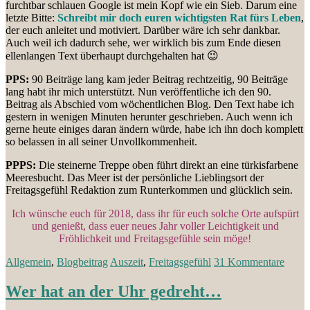
furchtbar schlauen Google ist mein Kopf wie ein Sieb. Darum eine
letzte Bitte:
Schreibt mir doch euren wichtigsten Rat fürs Leben
,
der euch anleitet und motiviert. Darüber wäre ich sehr dankbar.
Auch weil ich dadurch sehe, wer wirklich bis zum Ende diesen
ellenlangen Text überhaupt durchgehalten hat 😉
PPS:
90 Beiträge lang kam jeder Beitrag rechtzeitig, 90 Beiträge
lang habt ihr mich unterstützt. Nun veröffentliche ich den 90.
Beitrag als Abschied vom wöchentlichen Blog. Den Text habe ich
gestern in wenigen Minuten herunter geschrieben. Auch wenn ich
gerne heute einiges daran ändern würde, habe ich ihn doch komplett
so belassen in all seiner Unvollkommenheit.
PPPS:
Die steinerne Treppe oben führt direkt an eine türkisfarbene
Meeresbucht. Das Meer ist der persönliche Lieblingsort der
Freitagsgefühl Redaktion zum Runterkommen und glücklich sein.
Ich wünsche euch für 2018, dass ihr für euch solche Orte aufspürt
und genießt, dass euer neues Jahr voller Leichtigkeit und
Fröhlichkeit und Freitagsgefühle sein möge!
Allgemein
,
Blogbeitrag
Auszeit
,
Freitagsgefühl
31 Kommentare
Wer hat an der Uhr gedreht…