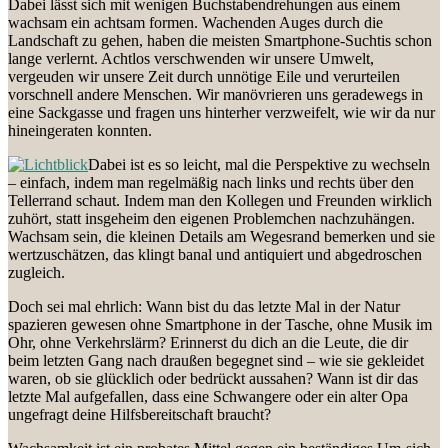
Dabei lässt sich mit wenigen Buchstabendrehungen aus einem
wachsam ein achtsam formen. Wachenden Auges durch die
Landschaft zu gehen, haben die meisten Smartphone-Suchtis schon
lange verlernt. Achtlos verschwenden wir unsere Umwelt,
vergeuden wir unsere Zeit durch unnötige Eile und verurteilen
vorschnell andere Menschen. Wir manövrieren uns geradewegs in
eine Sackgasse und fragen uns hinterher verzweifelt, wie wir da nur
hineingeraten konnten.
Dabei ist es so leicht, mal die Perspektive zu wechseln
– einfach, indem man regelmäßig nach links und rechts über den
Tellerrand schaut. Indem man den Kollegen und Freunden wirklich
zuhört, statt insgeheim den eigenen Problemchen nachzuhängen.
Wachsam sein, die kleinen Details am Wegesrand bemerken und sie
wertzuschätzen, das klingt banal und antiquiert und abgedroschen
zugleich.
Doch sei mal ehrlich: Wann bist du das letzte Mal in der Natur
spazieren gewesen ohne Smartphone in der Tasche, ohne Musik im
Ohr, ohne Verkehrslärm? Erinnerst du dich an die Leute, die dir
beim letzten Gang nach draußen begegnet sind – wie sie gekleidet
waren, ob sie glücklich oder bedrückt aussahen? Wann ist dir das
letzte Mal aufgefallen, dass eine Schwangere oder ein alter Opa
ungefragt deine Hilfsbereitschaft braucht?