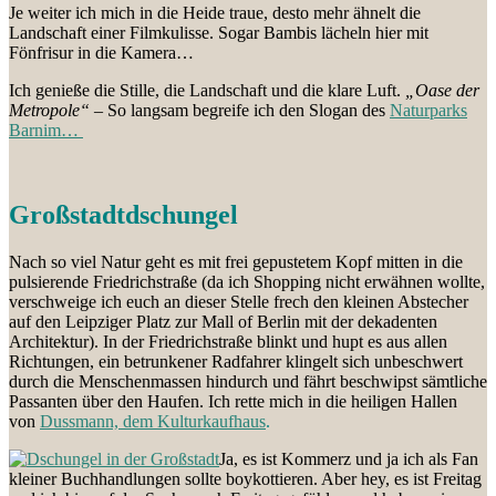
Je weiter ich mich in die Heide traue, desto mehr ähnelt die
Landschaft einer Filmkulisse. Sogar Bambis lächeln hier mit
Fönfrisur in die Kamera…
Ich genieße die Stille, die Landschaft und die klare Luft.
„Oase der
Metropole“
– So langsam begreife ich den Slogan des
Naturparks
Barnim…
Großstadtdschungel
Nach so viel Natur geht es mit frei gepustetem Kopf mitten in die
pulsierende Friedrichstraße (da ich Shopping nicht erwähnen wollte,
verschweige ich euch an dieser Stelle frech den kleinen Abstecher
auf den Leipziger Platz zur Mall of Berlin mit der dekadenten
Architektur). In der Friedrichstraße blinkt und hupt es aus allen
Richtungen, ein betrunkener Radfahrer klingelt sich unbeschwert
durch die Menschenmassen hindurch und fährt beschwipst sämtliche
Passanten über den Haufen. Ich rette mich in die heiligen Hallen
von
Dussmann, dem Kulturkaufhaus
.
Ja, es ist Kommerz und ja ich als Fan
kleiner Buchhandlungen sollte boykottieren. Aber hey, es ist Freitag