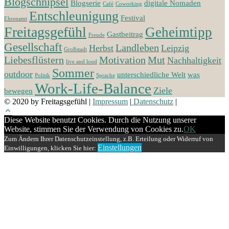
Blogschnipsel
Blogserie
digitale Nomaden
Café
Coworking
Entschleunigung
Festival
Ehrenamt
Freitagsgefühl
Geheimtipp
Gastbeitrag
Freude
Gesellschaft
Landleben
Herbst
Leipzig
Großstadt
Liebesflüstern
Motivation
Mut
Nachhaltigkeit
live and loud
Sommer
outdoor
unterschiedliche Welt
was
Politik
Sprache
Work-Life-Balance
Ziele
bewegen
© 2020 by Freitagsgefühl
|
Impressum
|
Datenschutz
|
Diese Website benutzt Cookies. Durch die Nutzung unserer
Website, stimmen Sie der Verwendung von Cookies zu.
OK
Zum Ändern Ihrer Datenschutzeinstellung, z.B. Erteilung oder Widerruf von
Einstellungen
Einwilligungen, klicken Sie hier: