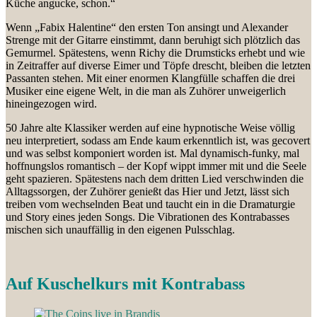
Küche angucke, schon.“
Wenn „Fabix Halentine“ den ersten Ton ansingt und Alexander
Strenge mit der Gitarre einstimmt, dann beruhigt sich plötzlich das
Gemurmel. Spätestens, wenn Richy die Drumsticks erhebt und wie
in Zeitraffer auf diverse Eimer und Töpfe drescht, bleiben die letzten
Passanten stehen. Mit einer enormen Klangfülle schaffen die drei
Musiker eine eigene Welt, in die man als Zuhörer unweigerlich
hineingezogen wird.
50 Jahre alte Klassiker werden auf eine hypnotische Weise völlig
neu interpretiert, sodass am Ende kaum erkenntlich ist, was gecovert
und was selbst komponiert worden ist. Mal dynamisch-funky, mal
hoffnungslos romantisch – der Kopf wippt immer mit und die Seele
geht spazieren. Spätestens nach dem dritten Lied verschwinden die
Alltagssorgen, der Zuhörer genießt das Hier und Jetzt, lässt sich
treiben vom wechselnden Beat und taucht ein in die Dramaturgie
und Story eines jeden Songs. Die Vibrationen des Kontrabasses
mischen sich unauffällig in den eigenen Pulsschlag.
Auf Kuschelkurs mit Kontrabass