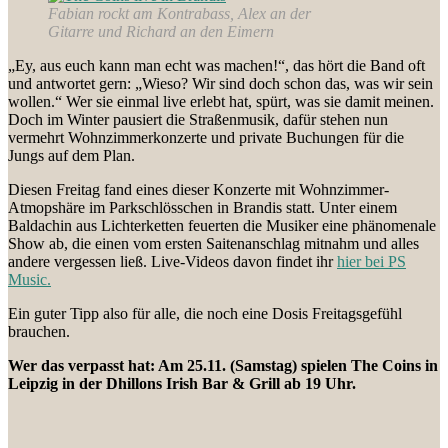
Fabian rockt am Kontrabass, Alex an der
Gitarre und Richard an den Eimern
„Ey, aus euch kann man echt was machen!“, das hört die Band oft
und antwortet gern: „Wieso? Wir sind doch schon das, was wir sein
wollen.“ Wer sie einmal live erlebt hat, spürt, was sie damit meinen.
Doch im Winter pausiert die Straßenmusik, dafür stehen nun
vermehrt Wohnzimmerkonzerte und private Buchungen für die
Jungs auf dem Plan.
Diesen Freitag fand eines dieser Konzerte mit Wohnzimmer-
Atmopshäre im Parkschlösschen in Brandis statt. Unter einem
Baldachin aus Lichterketten feuerten die Musiker eine phänomenale
Show ab, die einen vom ersten Saitenanschlag mitnahm und alles
andere vergessen ließ. Live-Videos davon findet ihr
hier bei PS
Music.
Ein guter Tipp also für alle, die noch eine Dosis Freitagsgefühl
brauchen.
Wer das verpasst hat: Am 25.11. (Samstag) spielen The Coins in
Leipzig in der Dhillons Irish Bar & Grill ab 19 Uhr.