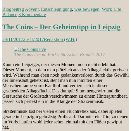
Blogbeitrag
Advent
,
Entschleunigung
,
was bewegen
,
Work-Life-
Balance
3 Kommentare
The Coins – Der Geheimtipp in Leipzig
24/11/2017
25/11/2017
Redaktion (W.H.)
The Coins live im Parkschlösschen Brandis 2017
Kaum ein Leipziger, der diesen Moment noch nicht erlebt hat.
Dieser Moment, in dem man plötzlich aus der Alltagshektik gerissen
wird. Während man eben noch gedankenverloren durch das Gewühl
der Innenstadt gehetzt ist, steht man nun inmitten einer
Menschentraube vorm Kaufhof und verliert sich in dieser
geschenkten Alltagsflucht. Das dumpfe Stummengewirr und die
Geräusche der Großstadt verschwimmen zu einem Hintergrundbeat,
passen sich perfekt ein in die Klänge der Straßenmusik.
Straßenmusik löst bei vielen einen Fluchtreflex aus, dabei spielen
gerade in Leipzig regelmäßig Profis auf. Darunter ein Trio, zu denen
im Vorbeilaufen wohl jeder schon einmal mit den Füßen gewippt
hat.