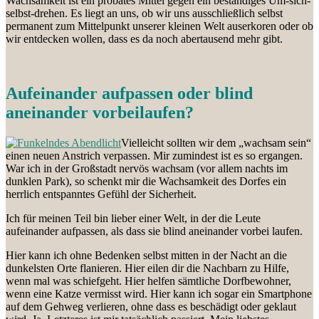
Wachsamkeit ist ein probates Mittel gegen ein beständiges Um-sich-
selbst-drehen. Es liegt an uns, ob wir uns ausschließlich selbst
permanent zum Mittelpunkt unserer kleinen Welt auserkoren oder ob
wir entdecken wollen, dass es da noch abertausend mehr gibt.
Aufeinander aufpassen oder blind
aneinander vorbeilaufen?
Vielleicht sollten wir dem „wachsam sein“
einen neuen Anstrich verpassen. Mir zumindest ist es so ergangen.
War ich in der Großstadt nervös wachsam (vor allem nachts im
dunklen Park), so schenkt mir die Wachsamkeit des Dorfes ein
herrlich entspanntes Gefühl der Sicherheit.
Ich für meinen Teil bin lieber einer Welt, in der die Leute
aufeinander aufpassen, als dass sie blind aneinander vorbei laufen.
Hier kann ich ohne Bedenken selbst mitten in der Nacht an die
dunkelsten Orte flanieren. Hier eilen dir die Nachbarn zu Hilfe,
wenn mal was schiefgeht. Hier helfen sämtliche Dorfbewohner,
wenn eine Katze vermisst wird. Hier kann ich sogar ein Smartphone
auf dem Gehweg verlieren, ohne dass es beschädigt oder geklaut