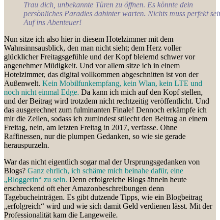
Trau dich, unbekannte Türen zu öffnen. Es könnte dein
persönliches Paradies dahinter warten. Nichts muss perfekt sei
Auf ins Abenteuer!
Nun sitze ich also hier in diesem Hotelzimmer mit dem
Wahnsinnsausblick, den man nicht sieht; dem Herz voller
glücklicher Freitagsgefühle und der Kopf bleiernd schwer vor
angenehmer Müdigkeit. Und vor allem sitze ich in einem
Hotelzimmer, das digital vollkommen abgeschnitten ist von der
Außenwelt.
Kein Mobilfunkempfang, kein Wlan, kein LTE und
noch nicht einmal Edge.
Da kann ich mich auf den Kopf stellen,
und der Beitrag wird trotzdem nicht rechtzeitig veröffentlicht. Und
das ausgerechnet zum fulminanten Finale! Dennoch erkämpfe ich
mir die Zeilen, sodass ich zumindest stilecht den Beitrag an einem
Freitag, nein, am letzten Freitag in 2017, verfasse. Ohne
Raffinessen, nur die plumpen Gedanken, so wie sie gerade
herauspurzeln.
War das nicht eigentlich sogar mal der Ursprungsgedanken von
Blogs?
Ganz ehrlich, ich schäme mich beinahe dafür, eine
„Bloggerin“ zu sein.
Denn erfolgreiche Blogs ähneln heute
erschreckend oft eher Amazonbeschreibungen denn
Tagebucheinträgen. Es gibt dutzende Tipps, wie ein Blogbeitrag
„erfolgreich“ wird und wie sich damit Geld verdienen lässt. Mit der
Professionalität kam die Langeweile.