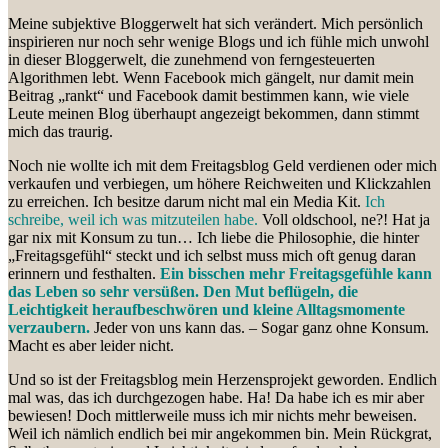
Meine subjektive Bloggerwelt hat sich verändert. Mich persönlich
inspirieren nur noch sehr wenige Blogs und ich fühle mich unwohl
in dieser Bloggerwelt, die zunehmend von ferngesteuerten
Algorithmen lebt. Wenn Facebook mich gängelt, nur damit mein
Beitrag „rankt“ und Facebook damit bestimmen kann, wie viele
Leute meinen Blog überhaupt angezeigt bekommen, dann stimmt
mich das traurig.
Noch nie wollte ich mit dem Freitagsblog Geld verdienen oder mich
verkaufen und verbiegen, um höhere Reichweiten und Klickzahlen
zu erreichen. Ich besitze darum nicht mal ein Media Kit.
Ich
schreibe, weil ich was mitzuteilen habe.
Voll oldschool, ne?! Hat ja
gar nix mit Konsum zu tun… Ich liebe die Philosophie, die hinter
„Freitagsgefühl“ steckt und ich selbst muss mich oft genug daran
erinnern und festhalten.
Ein bisschen mehr Freitagsgefühle kann
das Leben so sehr versüßen. Den Mut beflügeln, die
Leichtigkeit heraufbeschwören und kleine Alltagsmomente
verzaubern.
Jeder von uns kann das. – Sogar ganz ohne Konsum.
Macht es aber leider nicht.
Und so ist der Freitagsblog mein Herzensprojekt geworden. Endlich
mal was, das ich durchgezogen habe. Ha! Da habe ich es mir aber
bewiesen! Doch mittlerweile muss ich mir nichts mehr beweisen.
Weil ich nämlich endlich bei mir angekommen bin. Mein Rückgrat,