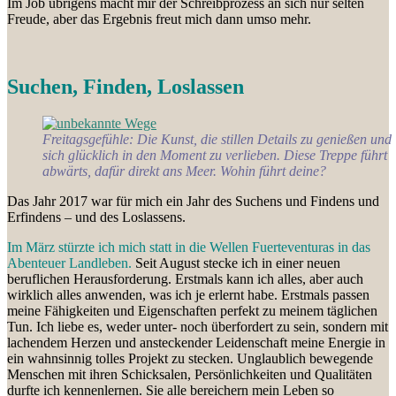
Im Job übrigens macht mir der Schreibprozess an sich nur selten
Freude, aber das Ergebnis freut mich dann umso mehr.
Suchen, Finden, Loslassen
Freitagsgefühle: Die Kunst, die stillen Details zu genießen und
sich glücklich in den Moment zu verlieben. Diese Treppe führt
abwärts, dafür direkt ans Meer. Wohin führt deine?
Das Jahr 2017 war für mich ein Jahr des Suchens und Findens und
Erfindens – und des Loslassens.
Im März stürzte ich mich statt in die Wellen Fuerteventuras in das
Abenteuer Landleben.
Seit August stecke ich in einer neuen
beruflichen Herausforderung. Erstmals kann ich alles, aber auch
wirklich alles anwenden, was ich je erlernt habe. Erstmals passen
meine Fähigkeiten und Eigenschaften perfekt zu meinem täglichen
Tun. Ich liebe es, weder unter- noch überfordert zu sein, sondern mit
lachendem Herzen und ansteckender Leidenschaft meine Energie in
ein wahnsinnig tolles Projekt zu stecken. Unglaublich bewegende
Menschen mit ihren Schicksalen, Persönlichkeiten und Qualitäten
durfte ich kennenlernen. Sie alle bereichern mein Leben so