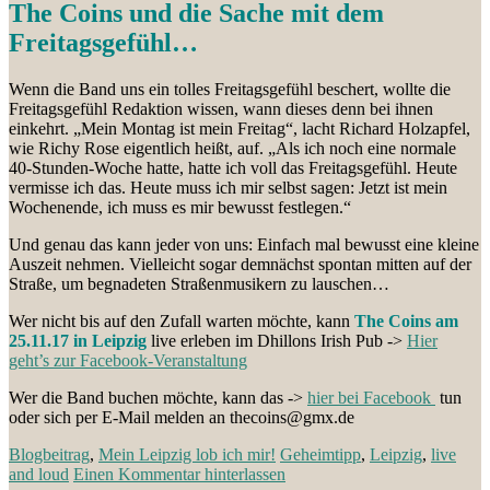
The Coins und die Sache mit dem
Freitagsgefühl…
Wenn die Band uns ein tolles Freitagsgefühl beschert, wollte die
Freitagsgefühl Redaktion wissen, wann dieses denn bei ihnen
einkehrt. „Mein Montag ist mein Freitag“, lacht Richard Holzapfel,
wie Richy Rose eigentlich heißt, auf. „Als ich noch eine normale
40-Stunden-Woche hatte, hatte ich voll das Freitagsgefühl. Heute
vermisse ich das. Heute muss ich mir selbst sagen: Jetzt ist mein
Wochenende, ich muss es mir bewusst festlegen.“
Und genau das kann jeder von uns: Einfach mal bewusst eine kleine
Auszeit nehmen. Vielleicht sogar demnächst spontan mitten auf der
Straße, um begnadeten Straßenmusikern zu lauschen…
Wer nicht bis auf den Zufall warten möchte, kann
The Coins am
25.11.17 in Leipzig
live erleben im Dhillons Irish Pub ->
Hier
geht’s zur Facebook-Veranstaltung
Wer die Band buchen möchte, kann das ->
hier bei Facebook
tun
oder sich per E-Mail melden an thecoins@gmx.de
Blogbeitrag
,
Mein Leipzig lob ich mir!
Geheimtipp
,
Leipzig
,
live
and loud
Einen Kommentar hinterlassen