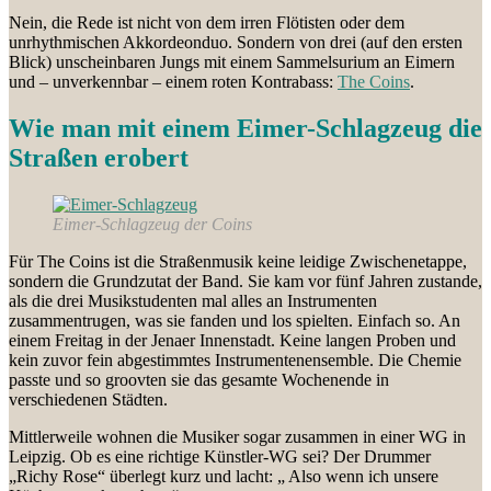
Nein, die Rede ist nicht von dem irren Flötisten oder dem
unrhythmischen Akkordeonduo. Sondern von drei (auf den ersten
Blick) unscheinbaren Jungs mit einem Sammelsurium an Eimern
und – unverkennbar – einem roten Kontrabass:
The Coins
.
Wie man mit einem Eimer-Schlagzeug die
Straßen erobert
Eimer-Schlagzeug der Coins
Für The Coins ist die Straßenmusik keine leidige Zwischenetappe,
sondern die Grundzutat der Band. Sie kam vor fünf Jahren zustande,
als die drei Musikstudenten mal alles an Instrumenten
zusammentrugen, was sie fanden und los spielten. Einfach so. An
einem Freitag in der Jenaer Innenstadt. Keine langen Proben und
kein zuvor fein abgestimmtes Instrumentenensemble. Die Chemie
passte und so groovten sie das gesamte Wochenende in
verschiedenen Städten.
Mittlerweile wohnen die Musiker sogar zusammen in einer WG in
Leipzig. Ob es eine richtige Künstler-WG sei? Der Drummer
„Richy Rose“ überlegt kurz und lacht: „ Also wenn ich unsere