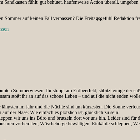
 im Sandkasten fühlt: gut behütet, haufenweise Action überall, umgebe
en Sommer auf keinen Fall verpassen? Die Freitagsgefühl Redaktion fr
assen
bunten Sommerwiesen. Ihr stoppt am Erdbeerfeld, stibitzt einige der sü
insam stoßt ihr an auf das schöne Leben – und auf die nicht enden wol
ie längsten im Jahr und die Nächte sind am kürzesten. Die Sonne verfeu
uf der Nase: Wie einfach es plötzlich ist, glücklich zu sein!
eppen wir uns ins Büro und brutzeln dort vor uns hin. Leider sind für 
usuren vorbereiten, Wäscheberge bewältigen, Einkäufe schleppen, Web