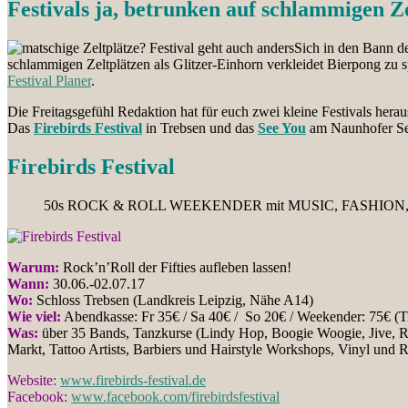
Festivals ja, betrunken auf schlammigen Z
Sich in den Bann de
schlammigen Zeltplätzen als Glitzer-Einhorn verkleidet Bierpong zu sp
Festival Planer
.
Die Freitagsgefühl Redaktion hat für euch zwei kleine Festivals her
Das
Firebirds Festival
in Trebsen und das
See You
am Naunhofer Se
Firebirds Festival
50s ROCK & ROLL WEEKENDER mit MUSIC, FASHION
Warum:
Rock’n’Roll der Fifties aufleben lassen!
Wann:
30.06.-02.07.17
Wo:
Schloss Trebsen (Landkreis Leipzig, Nähe A14)
Wie viel:
Abendkasse: Fr 35€ / Sa 40€ / So 20€ / Weekender: 75€ (Tip
Was:
über 35 Bands, Tanzkurse (Lindy Hop, Boogie Woogie, Jive, Ro
Markt, Tattoo Artists, Barbiers und Hairstyle Workshops, Vinyl un
Website:
www.firebirds-festival.de
Facebook:
www.facebook.com/firebirdsfestival