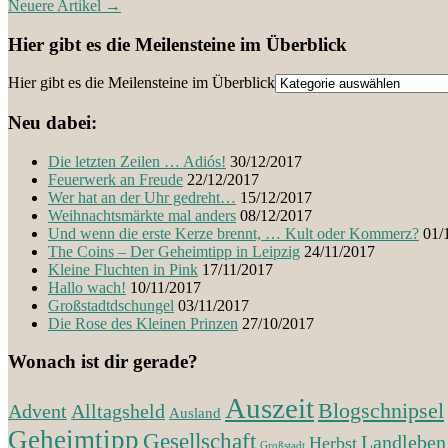
Neuere Artikel
→
Hier gibt es die Meilensteine im Überblick
Hier gibt es die Meilensteine im Überblick
Neu dabei:
Die letzten Zeilen … Adiós!
30/12/2017
Feuerwerk an Freude
22/12/2017
Wer hat an der Uhr gedreht…
15/12/2017
Weihnachtsmärkte mal anders
08/12/2017
Und wenn die erste Kerze brennt, … Kult oder Kommerz?
01/
The Coins – Der Geheimtipp in Leipzig
24/11/2017
Kleine Fluchten in Pink
17/11/2017
Hallo wach!
10/11/2017
Großstadtdschungel
03/11/2017
Die Rose des Kleinen Prinzen
27/10/2017
Wonach ist dir gerade?
Auszeit
Blogschnipsel
Advent
Alltagsheld
Ausland
Geheimtipp
Gesellschaft
Landleben
Herbst
Großstadt