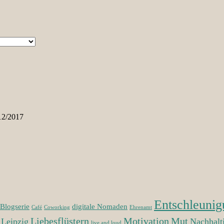
12/2017
Entschleunig
Blogserie
digitale Nomaden
Café
Coworking
Ehrenamt
Liebesflüstern
Motivation
Mut
Leipzig
Nachhalt
live and loud