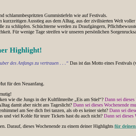
d schlammbespritzten Gummistiefeln wie auf Festivals.
en kurzzeitigen Ausstieg aus dem Alltag, aus der zivilisierten Welt vo
Rolle zu schlüpfen. Schüchterne werden zu Draufgängern, Pflichtbewusste
chkeit. Für wenige Tage streifen wir unseren persönlichen Sorgenruck
r Highlight!
uber des Anfangs zu vertrauen . . .“
Das ist das Motto eines Festivals (
 Mut für den Neuanfang.
mutig!
ken wie die Jungs in der Kultfilmreihe „Eis am Stiel“?
Dann sei diese
Alltag damit aber nicht ans Tageslicht?
Dann sei dieses Wochenende mu
nhimmel am See dich frei tanzen, als ob es keiner sieht?
Dann sei die
ns und viel Kohle für teure Tickets hast du auch nicht?
Dann sei dieses
en. Darauf, dieses Wochenende zu einem deiner Highlights
für deine