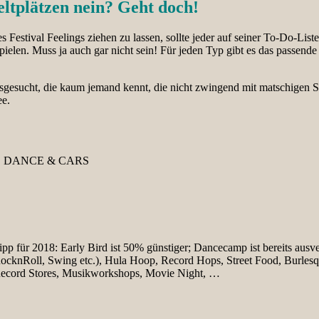
eltplätzen nein? Geht doch!
s Festival Feelings ziehen zu lassen, sollte jeder auf seiner To-Do-List
ielen. Muss ja auch gar nicht sein! Für jeden Typ gibt es das passende
ausgesucht, die kaum jemand kennt, die nicht zwingend mit matschigen 
e.
, DANCE & CARS
p für 2018: Early Bird ist 50% günstiger; Dancecamp ist bereits ausve
cknRoll, Swing etc.), Hula Hoop, Record Hops, Street Food, Burlesq
d Record Stores, Musikworkshops, Movie Night, …