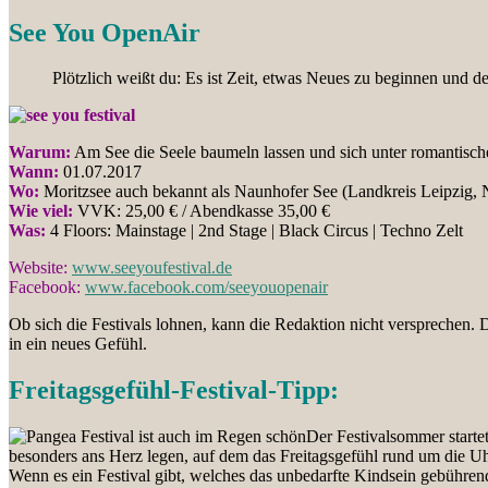
See You OpenAir
Plötzlich weißt du: Es ist Zeit, etwas Neues zu beginnen und d
Warum:
Am See die Seele baumeln lassen und sich unter romantisc
Wann:
01.07.2017
Wo:
Moritzsee auch bekannt als Naunhofer See (Landkreis Leipzig,
Wie viel:
VVK: 25,00 € / Abendkasse 35,00 €
Was:
4 Floors: Mainstage | 2nd Stage | Black Circus | Techno Zelt
Website:
www.seeyoufestival.de
Facebook:
www.facebook.com/seeyouopenair
Ob sich die Festivals lohnen, kann die Redaktion nicht versprechen.
in ein neues Gefühl.
Freitagsgefühl-Festival-Tipp:
Der Festivalsommer starte
besonders ans Herz legen, auf dem das Freitagsgefühl rund um die Uh
Wenn es ein Festival gibt, welches das unbedarfte Kindsein gebührend 