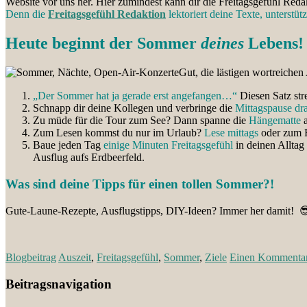
Website vor uns her. Hier zumindest kann dir die Freitagsgefühl Red
Denn die
Freitagsgefühl Redaktion
lektoriert deine Texte, unterstü
Heute beginnt der Sommer
deines
Lebens!
Gut, die lästigen wortreiche
„Der Sommer hat ja gerade erst angefangen…“
Diesen Satz str
Schnapp dir deine Kollegen und verbringe die
Mittagspause dr
Zu müde für die Tour zum See? Dann spanne die
Hängematte
a
Zum Lesen kommst du nur im Urlaub?
Lese mittags
oder zum F
Baue jeden Tag
einige Minuten Freitagsgefühl
in deinen Alltag
Ausflug aufs Erdbeerfeld.
Was sind deine Tipps für einen tollen Sommer?!
Gute-Laune-Rezepte, Ausflugstipps, DIY-Ideen? Immer her damit! 
Blogbeitrag
Auszeit
,
Freitagsgefühl
,
Sommer
,
Ziele
Einen Kommentar 
Beitragsnavigation