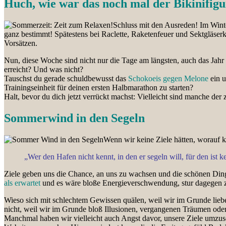
Huch, wie war das noch mal der Bikinifig
Schluss mit den Ausreden! Im Winte
ganz bestimmt! Spätestens bei Raclette, Raketenfeuer und Sektgläserk
Vorsätzen.
Nun, diese Woche sind nicht nur die Tage am längsten, auch das Jahr
erreicht? Und was nicht?
Tauschst du gerade schuldbewusst das
Schokoeis gegen Melone
ein u
Trainingseinheit für deinen ersten Halbmarathon zu starten?
Halt, bevor du dich jetzt verrückt machst: Vielleicht sind manche der
Sommerwind in den Segeln
Wenn wir keine Ziele hätten, worauf k
„Wer den Hafen nicht kennt, in den er segeln will, für den ist k
Ziele geben uns die Chance, an uns zu wachsen und die schönen Dinge
als erwartet
und es wäre bloße Energieverschwendung, stur dagegen z
Wieso sich mit schlechtem Gewissen quälen, weil wir im Grunde liebe
nicht, weil wir im Grunde bloß Illusionen, vergangenen Träumen ode
Manchmal haben wir vielleicht auch Angst davor, unsere Ziele umzus