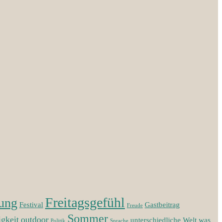
Freitagsgefühl
ung
Festival
Gastbeitrag
Freude
Sommer
igkeit
outdoor
unterschiedliche Welt
was
Politik
Sprache