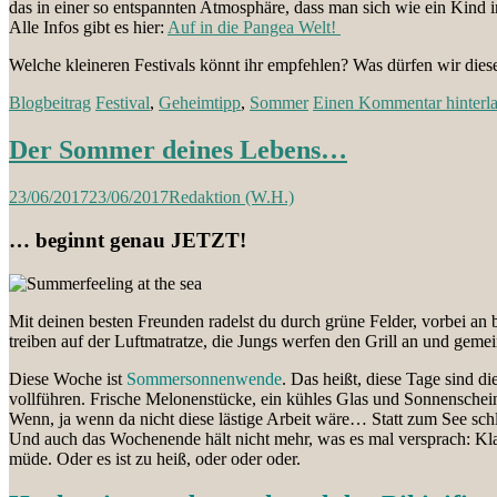
das in einer so entspannten Atmosphäre, dass man sich wie ein Kind
Alle Infos gibt es hier:
Auf in die Pangea Welt!
Welche kleineren Festivals könnt ihr empfehlen? Was dürfen wir dies
Blogbeitrag
Festival
,
Geheimtipp
,
Sommer
Einen Kommentar hinterl
Der Sommer deines Lebens…
23/06/2017
23/06/2017
Redaktion (W.H.)
… beginnt genau JETZT!
Mit deinen besten Freunden radelst du durch grüne Felder, vorbei an 
treiben auf der Luftmatratze, die Jungs werfen den Grill an und geme
Diese Woche ist
Sommersonnenwende
. Das heißt, diese Tage sind d
vollführen. Frische Melonenstücke, ein kühles Glas und Sonnenschein a
Wenn, ja wenn da nicht diese lästige Arbeit wäre… Statt zum See schl
Und auch das Wochenende hält nicht mehr, was es mal versprach: Kla
müde. Oder es ist zu heiß, oder oder oder.