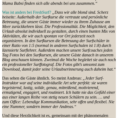
Mama Babsi finden sich alle abends bei uns zusammen.“
Was ist anders bei FreshSurf?
„Dass wir alle blond sind. Scherz
beiseite: Außerhalb der Surfkurse die vertraute und persönliche
Betreuung, die unsere Gäste immer wieder zu ihrem Zuhause am
Meer zurückkehren lässt. Die Professionalität. Die Möglichkeit, den
Urlaub absolut individuell zu gestalten, durch einen bunten Mix von
Aktivitäten, die wir auch spontan vor Ort jederzeit noch
organisieren. In den Surfkursen die Betreuung der Surfschüler in
einer Ratio von 1:5 (normal in anderen Surfschulen ist 1:8) durch
lizensierte Surflehrer. Außerdem machen unsere Surfcoaches jeden
Tag Fotos bei den Surfkursen, die unsere Gäste danach in unserem
Blog anschauen können. Zweimal die Woche begleitet sie auch noch
ein professioneller Surffotograf. Die Fotos gibt’s umsonst zum
Download, damit jeder seine Urlaubserinnerung auch daheim hat.“
Das sehen die Gäste ähnlich. So meint Andreas:
„Jeder Surf-
Instruktor war auf seine individuelle Art sehr perfekt: sie waren
begeisternd, lustig, solide, genau, mitreißend, motivierend,
ermutigend, engagiert, und routiniert. Ich hatte nie das Gefühl einer
aus einer langen Reihe von stetig neuen Schülern zu sein. … und
zum Office: Lebendige Kommunikation, sehr offen und flexibel. Nie
eine Nummer, sondern immer der Andreas.“
Und diese Herzlichkeit ist es, gemeinsam mit der phänomenalen