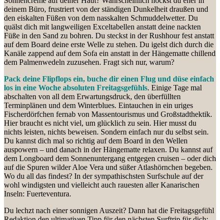
Sonnencreme auf deiner Haut? Wahrscheinlich hockst du eher in
deinem Büro, frustriert von der ständigen Dunkelheit draußen und
den eiskalten Füßen von dem nasskalten Schmuddelwetter. Du
quälst dich mit langweiligen Exceltabellen anstatt deine nackten
Füße in den Sand zu bohren. Du steckst in der Rushhour fest anstatt
auf dem Board deine erste Welle zu stehen. Du igelst dich durch die
Kanäle zappend auf dem Sofa ein anstatt in der Hängematte chillend
dem Palmenwedeln zuzusehen. Fragt sich nur, warum?
Pack deine Flipflops ein, buche dir einen Flug und düse einfach
los in eine Woche absoluten Freitagsgefühls
. Einige Tage mal
abschalten von all dem Erwartungsdruck, den überfüllten
Terminplänen und dem Winterblues. Eintauchen in ein uriges
Fischerdörfchen fernab von Massentourismus und Großstadthektik.
Hier braucht es nicht viel, um glücklich zu sein. Hier musst du
nichts leisten, nichts beweisen. Sondern einfach nur du selbst sein.
Du kannst dich mal so richtig auf dem Board in den Wellen
auspowern – und danach in der Hängematte relaxen. Du kannst auf
dem Longboard dem Sonnenuntergang entgegen cruisen – oder dich
auf die Spuren wilder Aloe Vera und süßer Atlashörnchen begeben.
Wo du all das findest? In der sympathischsten Surfschule auf der
wohl windigsten und vielleicht auch rauesten aller Kanarischen
Inseln: Fuerteventura.
Du lechzt nach einer sonnigen Auszeit? Dann hat die Freitagsgefühl
Redaktion den ultimativen Tipp für den nächsten Surftrip für dich: