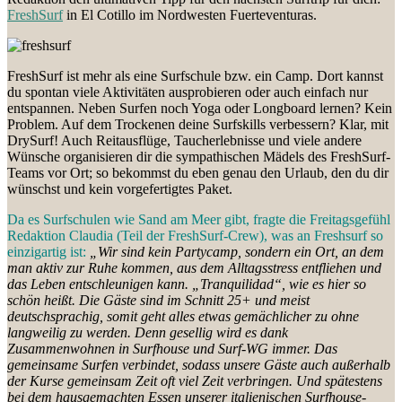
FreshSurf
in El Cotillo im Nordwesten Fuerteventuras.
FreshSurf ist mehr als eine Surfschule bzw. ein Camp. Dort kannst
du spontan viele Aktivitäten ausprobieren oder auch einfach nur
entspannen. Neben Surfen noch Yoga oder Longboard lernen? Kein
Problem. Auf dem Trockenen deine Surfskills verbessern? Klar, mit
DrySurf! Auch Reitausflüge, Taucherlebnisse und viele andere
Wünsche organisieren dir die sympathischen Mädels des FreshSurf-
Teams vor Ort; so bekommst du eben genau den Urlaub, den du dir
wünschst und kein vorgefertigtes Paket.
Da es Surfschulen wie Sand am Meer gibt, fragte die Freitagsgefühl
Redaktion Claudia (Teil der FreshSurf-Crew), was an Freshsurf so
einzigartig ist:
„Wir sind kein Partycamp, sondern ein Ort, an dem
man aktiv zur Ruhe kommen, aus dem Alltagsstress entfliehen und
das Leben entschleunigen kann. „Tranquilidad“, wie es hier so
schön heißt. Die Gäste sind im Schnitt 25+ und meist
deutschsprachig, somit geht alles etwas gemächlicher zu ohne
langweilig zu werden. Denn gesellig wird es dank
Zusammenwohnen in Surfhouse und Surf-WG immer. Das
gemeinsame Surfen verbindet, sodass unsere Gäste auch außerhalb
der Kurse gemeinsam Zeit oft viel Zeit verbringen. Und spätestens
bei dem hausgemachten Essen unserer italienischen Surfhouse-