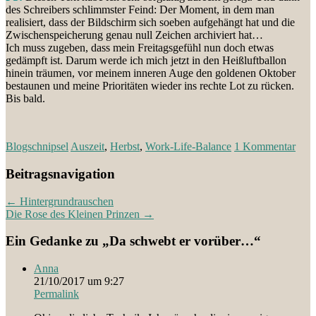
des Schreibers schlimmster Feind: Der Moment, in dem man
realisiert, dass der Bildschirm sich soeben aufgehängt hat und die
Zwischenspeicherung genau null Zeichen archiviert hat…
Ich muss zugeben, dass mein Freitagsgefühl nun doch etwas
gedämpft ist. Darum werde ich mich jetzt in den Heißluftballon
hinein träumen, vor meinem inneren Auge den goldenen Oktober
bestaunen und meine Prioritäten wieder ins rechte Lot zu rücken.
Bis bald.
Blogschnipsel
Auszeit
,
Herbst
,
Work-Life-Balance
1 Kommentar
Beitragsnavigation
←
Hintergrundrauschen
Die Rose des Kleinen Prinzen
→
Ein Gedanke zu „
Da schwebt er vorüber…
“
Anna
21/10/2017 um 9:27
Permalink