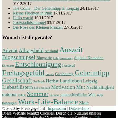
01/12/2017
The Coins – Der Geheimtipp in Leipzig
24/11/2017
Kleine Fluchten in Pink
17/11/2017
Hallo wach!
10/11/2017
Großstadtdschungel
03/11/2017
Die Rose des Kleinen Prinzen
27/10/2017
Wonach ist dir gerade?
Auszeit
Advent
Alltagsheld
Ausland
Blogschnipsel
Blogserie
digitale Nomaden
Café
Coworking
Entschleunigung
Festival
Ehrenamt
Freitagsgefühl
Geheimtipp
Gastbeitrag
Freude
Gesellschaft
Landleben
Herbst
Leipzig
Großstadt
Liebesflüstern
Motivation
Mut
Nachhaltigkeit
live and loud
Sommer
outdoor
unterschiedliche Welt
was
Politik
Sprache
Work-Life-Balance
Ziele
bewegen
© 2020 by Freitagsgefühl
|
Impressum
|
Datenschutz
|
Diese Website benutzt Cookies. Durch die Nutzung unserer
Website, stimmen Sie der Verwendung von Cookies zu.
OK