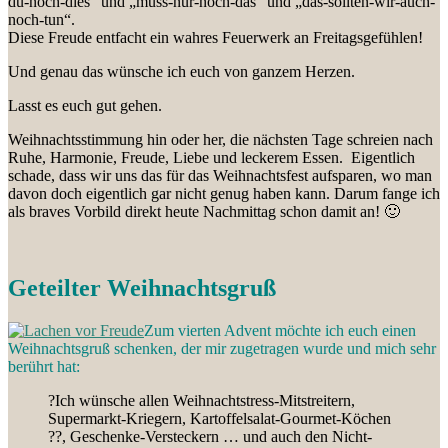
du-noch-dies“ und „muss-nur-noch-das“ und „das-sollten-wir-auch-
noch-tun“.
Diese Freude entfacht ein wahres Feuerwerk an Freitagsgefühlen!
Und genau das wünsche ich euch von ganzem Herzen.
Lasst es euch gut gehen.
Weihnachtsstimmung hin oder her, die nächsten Tage schreien nach
Ruhe, Harmonie, Freude, Liebe und leckerem Essen. Eigentlich
schade, dass wir uns das für das Weihnachtsfest aufsparen, wo man
davon doch eigentlich gar nicht genug haben kann. Darum fange ich
als braves Vorbild direkt heute Nachmittag schon damit an! 🙂
Geteilter Weihnachtsgruß
Zum vierten Advent möchte ich euch einen
Weihnachtsgruß schenken, der mir zugetragen wurde und mich sehr
berührt hat:
?Ich wünsche allen Weihnachtstress-Mitstreitern,
Supermarkt-Kriegern, Kartoffelsalat-Gourmet-Köchen
??, Geschenke-Versteckern … und auch den Nicht-