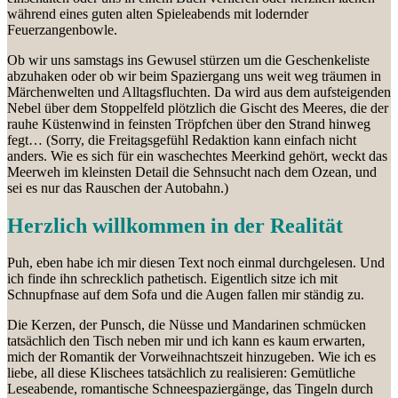
während eines guten alten Spieleabends mit lodernder
Feuerzangenbowle.
Ob wir uns samstags ins Gewusel stürzen um die Geschenkeliste
abzuhaken oder ob wir beim Spaziergang uns weit weg träumen in
Märchenwelten und Alltagsfluchten. Da wird aus dem aufsteigenden
Nebel über dem Stoppelfeld plötzlich die Gischt des Meeres, die der
rauhe Küstenwind in feinsten Tröpfchen über den Strand hinweg
fegt… (Sorry, die Freitagsgefühl Redaktion kann einfach nicht
anders. Wie es sich für ein waschechtes Meerkind gehört, weckt das
Meerweh im kleinsten Detail die Sehnsucht nach dem Ozean, und
sei es nur das Rauschen der Autobahn.)
Herzlich willkommen in der Realität
Puh, eben habe ich mir diesen Text noch einmal durchgelesen. Und
ich finde ihn schrecklich pathetisch. Eigentlich sitze ich mit
Schnupfnase auf dem Sofa und die Augen fallen mir ständig zu.
Die Kerzen, der Punsch, die Nüsse und Mandarinen schmücken
tatsächlich den Tisch neben mir und ich kann es kaum erwarten,
mich der Romantik der Vorweihnachtszeit hinzugeben. Wie ich es
liebe, all diese Klischees tatsächlich zu realisieren: Gemütliche
Leseabende, romantische Schneespaziergänge, das Tingeln durch