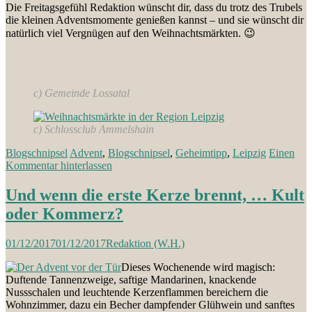
Die Freitagsgefühl Redaktion wünscht dir, dass du trotz des Trubels
die kleinen Adventsmomente genießen kannst – und sie wünscht dir
natürlich viel Vergnügen auf den Weihnachtsmärkten. 😉
c) Gemeinde Lossatal
c) Schlossclub Ammelshain
Blogschnipsel
Advent
,
Blogschnipsel
,
Geheimtipp
,
Leipzig
Einen
Kommentar hinterlassen
Und wenn die erste Kerze brennt, … Kult
oder Kommerz?
01/12/2017
01/12/2017
Redaktion (W.H.)
Dieses Wochenende wird magisch:
Duftende Tannenzweige, saftige Mandarinen, knackende
Nussschalen und leuchtende Kerzenflammen bereichern die
Wohnzimmer, dazu ein Becher dampfender Glühwein und sanftes