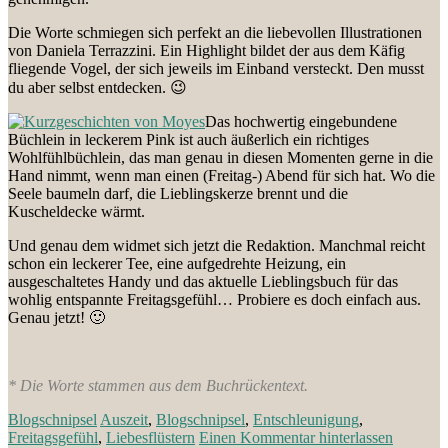
Die Worte schmiegen sich perfekt an die liebevollen Illustrationen
von Daniela Terrazzini. Ein Highlight bildet der aus dem Käfig
fliegende Vogel, der sich jeweils im Einband versteckt. Den musst
du aber selbst entdecken. 😉
Das hochwertig eingebundene
Büchlein in leckerem Pink ist auch äußerlich ein richtiges
Wohlfühlbüchlein, das man genau in diesen Momenten gerne in die
Hand nimmt, wenn man einen (Freitag-) Abend für sich hat. Wo die
Seele baumeln darf, die Lieblingskerze brennt und die
Kuscheldecke wärmt.
Und genau dem widmet sich jetzt die Redaktion. Manchmal reicht
schon ein leckerer Tee, eine aufgedrehte Heizung, ein
ausgeschaltetes Handy und das aktuelle Lieblingsbuch für das
wohlig entspannte Freitagsgefühl… Probiere es doch einfach aus.
Genau jetzt! 🙂
* Die Worte stammen aus dem Buchrückentext.
Blogschnipsel
Auszeit
,
Blogschnipsel
,
Entschleunigung
,
Freitagsgefühl
,
Liebesflüstern
Einen Kommentar hinterlassen