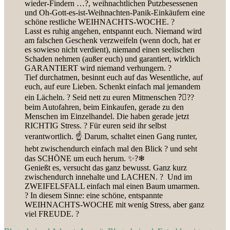
wieder-Findern …?, weihnachtlichen Putzbesessenen
und Oh-Gott-es-ist-Weihnachten-Panik-Einkäufern eine
schöne restliche WEIHNACHTS-WOCHE. ?
Lasst es ruhig angehen, entspannt euch. Niemand wird
am falschen Geschenk verzweifeln (wenn doch, hat er
es sowieso nicht verdient), niemand einen seelischen
Schaden nehmen (außer euch) und garantiert, wirklich
GARANTIERT wird niemand verhungern. ?
Tief durchatmen, besinnt euch auf das Wesentliche, auf
euch, auf eure Lieben. Schenkt einfach mal jemandem
ein Lächeln. ? Seid nett zu euren Mitmenschen ?‍❤‍?‍?
beim Autofahren, beim Einkaufen, gerade zu den
Menschen im Einzelhandel. Die haben gerade jetzt
RICHTIG Stress. ? Für euren seid ihr selbst
verantwortlich. ☝ Darum, schaltet einen Gang runter,
hebt zwischendurch einfach mal den Blick ? und seht
das SCHÖNE um euch herum. ✨?❄
Genießt es, versucht das ganz bewusst. Ganz kurz
zwischendurch innehalte und LACHEN. ? Und im
ZWEIFELSFALL einfach mal einen Baum umarmen.
? In diesem Sinne: eine schöne, entspannte
WEIHNACHTS-WOCHE mit wenig Stress, aber ganz
viel FREUDE. ?