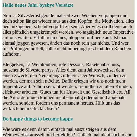
Hallo neues Jahr, byebye Vorsätze
Nun ja, Silvester ist gerade mal seit zwei Wochen vergangen und
doch schon längst wieder raus aus den Köpfen, die Motivation, alles
neu anzugehen, scheint verpufft zu sein. Aber wieso soll denn auch
alles plötzlich umgekrempelt werden, wo tagtäglich neue Imperative
auf uns warten. Erfüllt man eines, ploppen fünf neue auf. Ist man
einmal joggen gewesen, ändert das noch rein gar nichts. Und wer
für Prüfungen büffelt, sollte nicht unbedingt jetzt mit dem Rauchen
aufhören.
Bleigießen, 12 Weintrauben, rote Dessous, Raketenabschuss,
rauschende Silvesterpartys. Alles dient zum Jahreswechsel dem
einen Zweck: den Neuanfang zu feiern. Der Wunsch, zu dem zu
werden, der man sein möchte. Dafür erlegen wir uns noch mehr
Imperative auf. Schön sein, fit werden, freundlich zu allen Kunden,
effektiver arbeiten, Gutes tun für Umwelt und Gesellschaft etc. All
die Anforderungen können nicht einmalig erledigt und abgehakt
werden, sondern fordern uns permanent heraus. Hilft uns das
wirklich beim Glücklichsein?
Do happy things to become happy
Wie wäre es denn damit, einfach mal auszusteigen aus dem
Wettbewerbskarussell um Perfektion? Einfach mal nicht nach mehr,