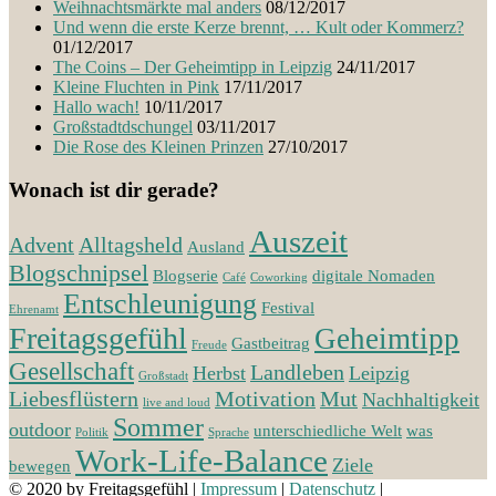
Weihnachtsmärkte mal anders
08/12/2017
Und wenn die erste Kerze brennt, … Kult oder Kommerz?
01/12/2017
The Coins – Der Geheimtipp in Leipzig
24/11/2017
Kleine Fluchten in Pink
17/11/2017
Hallo wach!
10/11/2017
Großstadtdschungel
03/11/2017
Die Rose des Kleinen Prinzen
27/10/2017
Wonach ist dir gerade?
Auszeit
Advent
Alltagsheld
Ausland
Blogschnipsel
Blogserie
digitale Nomaden
Café
Coworking
Entschleunigung
Festival
Ehrenamt
Freitagsgefühl
Geheimtipp
Gastbeitrag
Freude
Gesellschaft
Landleben
Herbst
Leipzig
Großstadt
Liebesflüstern
Motivation
Mut
Nachhaltigkeit
live and loud
Sommer
outdoor
unterschiedliche Welt
was
Politik
Sprache
Work-Life-Balance
Ziele
bewegen
© 2020 by Freitagsgefühl
|
Impressum
|
Datenschutz
|