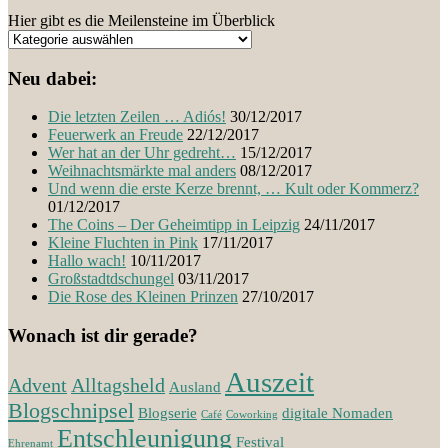
Hier gibt es die Meilensteine im Überblick
Neu dabei:
Die letzten Zeilen … Adiós!
30/12/2017
Feuerwerk an Freude
22/12/2017
Wer hat an der Uhr gedreht…
15/12/2017
Weihnachtsmärkte mal anders
08/12/2017
Und wenn die erste Kerze brennt, … Kult oder Kommerz?
01/12/2017
The Coins – Der Geheimtipp in Leipzig
24/11/2017
Kleine Fluchten in Pink
17/11/2017
Hallo wach!
10/11/2017
Großstadtdschungel
03/11/2017
Die Rose des Kleinen Prinzen
27/10/2017
Wonach ist dir gerade?
Auszeit
Advent
Alltagsheld
Ausland
Blogschnipsel
Blogserie
digitale Nomaden
Café
Coworking
Entschleunigung
Festival
Ehrenamt