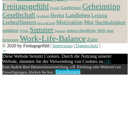
Freitagsgefühl
Geheimtipp
Gastbeitrag
Freude
Gesellschaft
Landleben
Herbst
Leipzig
Großstadt
Liebesflüstern
Motivation
Mut
Nachhaltigkeit
live and loud
Sommer
outdoor
unterschiedliche Welt
was
Politik
Sprache
Work-Life-Balance
Ziele
bewegen
© 2020 by Freitagsgefühl
|
Impressum
|
Datenschutz
|
Diese Website benutzt Cookies. Durch die Nutzung unserer
Website, stimmen Sie der Verwendung von Cookies zu.
OK
Zum Ändern Ihrer Datenschutzeinstellung, z.B. Erteilung oder Widerruf von
Einstellungen
Einwilligungen, klicken Sie hier: