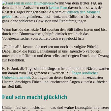
Wann war dein letzter Tag, an
dem du beim Aufstehen noch
keinen Plan
davon hattest, was der
Rest des Tages bringen wird? An dem du
einfach den Moment
gelebt
hast und gefaulenzt hast – trotz unerfüllter To-Do-Listen,
ganz ohne schlechtes Gewissen und Rechtfertigungen.
Wann hast du das letzte Mal spontan den Stift fallen lassen und bist
durch eine Blumenwiese gehüpft, einfach weil dich das
Vogelgezwitscher vom Schreibtisch weggelockt hat?
„Chill mal!“ kennen die meisten nur noch als vulgäre Pöbelei.
Dabei steckt die Pippi Langstrumpf in uns. Irgendwo verborgen
unter all den Pflichten und dem selbst auferlegten Druck und Zwang
zur Perfektion.
Es ist Juni, die Tage sind die längsten im Jahr und die Nächte warten
nur darauf zum Tag gemacht zu werden. Zu
Tagen kindlicher
Unbekümmertheit
. Zu Tagen, an deren Ende man mit zerzausten
Haaren, dreckigen Füßen und leuchtenden Augen zutiefst zufrieden
ins Bett fällt.
Faul sein macht glücklich
Chillen, faul sein, nichts tun – das sind wahre Luxusgüter in unserer