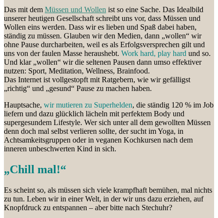
Das mit dem
Müssen und Wollen
ist so eine Sache. Das Idealbild
unserer heutigen Gesellschaft schreibt uns vor, dass Müssen und
Wollen eins werden. Dass wir es lieben und Spaß dabei haben,
ständig zu müssen. Glauben wir den Medien, dann „wollen“ wir
ohne Pause durcharbeiten, weil es als Erfolgsversprechen gilt und
uns von der faulen Masse heraushebt.
Work hard, play hard
und so.
Und klar „wollen“ wir die seltenen Pausen dann umso effektiver
nutzen: Sport, Meditation, Wellness, Brainfood.
Das Internet ist vollgestopft mit Ratgebern, wie wir gefälligst
„richtig“ und „gesund“ Pause zu machen haben.
Hauptsache,
wir mutieren zu Superhelden
, die ständig 120 % im Job
liefern und dazu glücklich lächeln mit perfektem Body und
supergesundem Lifestyle. Wer sich unter all dem gewollten Müssen
denn doch mal selbst verlieren sollte, der sucht im Yoga, in
Achtsamkeitsgruppen oder in veganen Kochkursen nach dem
inneren unbeschwerten Kind in sich.
„Chill mal!“
Es scheint so, als müssen sich viele krampfhaft bemühen, mal nichts
zu tun. Leben wir in einer Welt, in der wir uns dazu erziehen, auf
Knopfdruck zu entspannen – aber bitte nach Stechuhr?