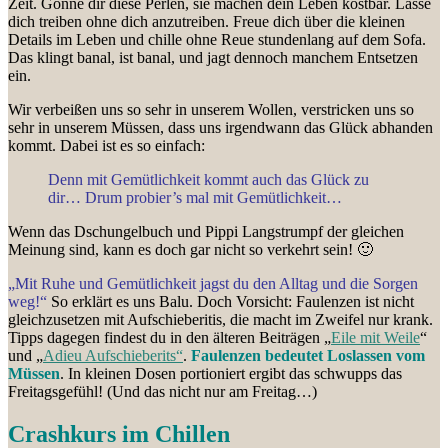
Zeit. Gönne dir diese Perlen, sie machen dein Leben kostbar. Lasse
dich treiben ohne dich anzutreiben. Freue dich über die kleinen
Details im Leben und chille ohne Reue stundenlang auf dem Sofa.
Das klingt banal, ist banal, und jagt dennoch manchem Entsetzen
ein.
Wir verbeißen uns so sehr in unserem Wollen, verstricken uns so
sehr in unserem Müssen, dass uns irgendwann das Glück abhanden
kommt. Dabei ist es so einfach:
Denn mit Gemütlichkeit kommt auch das Glück zu
dir… Drum probier’s mal mit Gemütlichkeit…
Wenn das Dschungelbuch und Pippi Langstrumpf der gleichen
Meinung sind, kann es doch gar nicht so verkehrt sein! 🙂
„Mit Ruhe und Gemütlichkeit jagst du den Alltag und die Sorgen
weg!“
So erklärt es uns Balu. Doch Vorsicht: Faulenzen ist nicht
gleichzusetzen mit Aufschieberitis, die macht im Zweifel nur krank.
Tipps dagegen findest du in den älteren Beiträgen „
Eile mit Weile
“
und „
Adieu Aufschieberits“
.
Faulenzen bedeutet Loslassen vom
Müssen
. In kleinen Dosen portioniert ergibt das schwupps das
Freitagsgefühl! (Und das nicht nur am Freitag…)
Crashkurs im Chillen