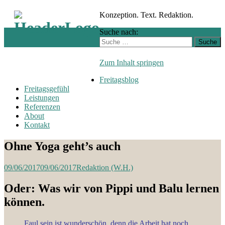
Konzeption. Text. Redaktion.
Suche nach:
Zum Inhalt springen
Freitagsblog
Freitagsgefühl
Leistungen
Referenzen
About
Kontakt
Ohne Yoga geht’s auch
09/06/2017
09/06/2017
Redaktion (W.H.)
Oder: Was wir von Pippi und Balu lernen
können.
Faul sein ist wunderschön, denn die Arbeit hat noch