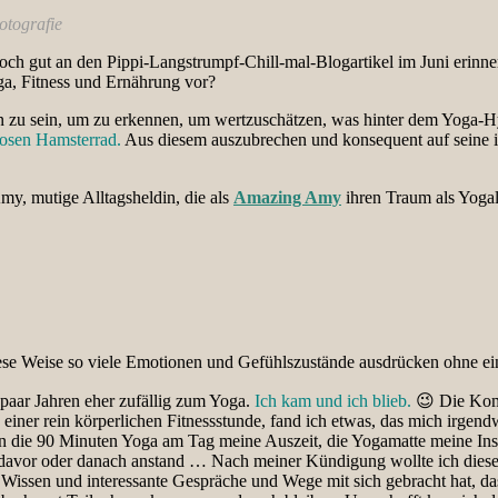
otografie
noch gut an den Pippi-Langstrumpf-Chill-mal-Blogartikel im Juni erinner
ga, Fitness und Ernährung vor?
zu sein, um zu erkennen, um wertzuschätzen, was hinter dem Yoga-H
losen Hamsterrad.
Aus diesem auszubrechen und konsequent auf seine in
my, mutige Alltagsheldin, die als
Amazing Amy
ihren Traum als Yogal
e Weise so viele Emotionen und Gefühlszustände ausdrücken ohne ein
 paar Jahren eher zufällig zum Yoga.
Ich kam und ich blieb.
😉 Die Komb
einer rein körperlichen Fitnessstunde, fand ich etwas, das mich irgendw
n die 90 Minuten Yoga am Tag meine Auszeit, die Yogamatte meine Ins
davor oder danach anstand … Nach meiner Kündigung wollte ich dieses
issen und interessante Gespräche und Wege mit sich gebracht hat, dass