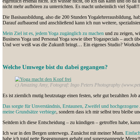
eigentlich erstmal nicht. Ich wusste nicht, ob ich das kann und ob 
nicht mehr aufhören zu unterrichten. Es macht unheimlich viel Spaß!!
Die Basisausbildung, also die 200 Stunden Yogalehrerausbildung, habe
Darauf aufbauend und anschließend kann ich nun weitere, spezialisie
Mein Ziel ist es, jedem Yoga zugänglich zu machen
und zu zeigen, wie
Business Yoga und Personal Yoga sowie über Yogaspecials – auch übe
Und wer weiß was die Zukunft bringt… Ein eigenes Studio? Workshop
Welche Umwege bist du dabei gegangen?
c) Amazing Amy, Fotograf: Ingo Peters Photography (www.pet
Es ist ziemlich mutig heutzutage einen festen, sehr gut bezahlten Jo
Das sorgte für Unverständnis, Erstaunen, Zweifel und hochgezogen
meine Grundsätze verbiege
, sondern dass ich mir selbst treu bleibe u
Seitdem ich diese Entscheidung – zu kündigen – getroffen habe, kan
Ich war in den Bergen unterwegs. Zunächst mit meiner Mum.
Einfac
habe ich total nette Begegnungen gehabt und superspannende Mensche