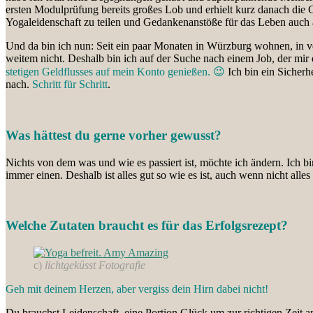
ersten Modulprüfung bereits großes Lob und erhielt kurz danach die C
Yogaleidenschaft zu teilen und Gedankenanstöße für das Leben auch 
Und da bin ich nun: Seit ein paar Monaten in Würzburg wohnen, in ver
weitem nicht. Deshalb bin ich auf der Suche nach einem Job, der mir d
stetigen Geldflusses auf mein Konto genießen. 😉
Ich bin ein Sicher
nach.
Schritt für Schritt
.
Was hättest du gerne vorher gewusst?
Nichts von dem was und wie es passiert ist, möchte ich ändern. Ich b
immer einen. Deshalb ist alles gut so wie es ist, auch wenn nicht alles 
Welche Zutaten braucht es für das Erfolgsrezept?
c)
lichtgeküsst Fotografie
Geh mit deinem Herzen, aber vergiss dein Hirn dabei nicht!
Du brauchst Leidenschaft, eine Portion Glück um zur richtigen Zeit a