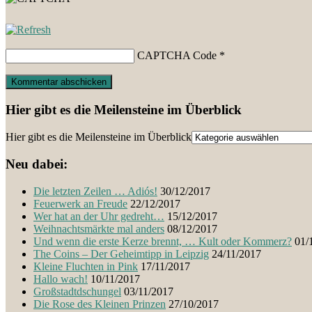
CAPTCHA Code
*
Hier gibt es die Meilensteine im Überblick
Hier gibt es die Meilensteine im Überblick
Neu dabei:
Die letzten Zeilen … Adiós!
30/12/2017
Feuerwerk an Freude
22/12/2017
Wer hat an der Uhr gedreht…
15/12/2017
Weihnachtsmärkte mal anders
08/12/2017
Und wenn die erste Kerze brennt, … Kult oder Kommerz?
01/
The Coins – Der Geheimtipp in Leipzig
24/11/2017
Kleine Fluchten in Pink
17/11/2017
Hallo wach!
10/11/2017
Großstadtdschungel
03/11/2017
Die Rose des Kleinen Prinzen
27/10/2017