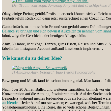
Der Traum vom Yoga: Amazing Amy lebt ihn! c) lichtgeküsst F
Okay, einige Freitagsgefühl-Profis unter euch können sich vielleicht 
Freitagsgefühl Redaktion dann jetzt ausgerechnet einen Coach für Yo
Ganz einfach, man muss kein Freund von geduldsamen Dehnübungen 
Balance zu bringen und sich bewusst Auszeiten zu nehmen vom sinn
lohnt, zeigt die Geschichte der heutigen Alltagsheldin:
Amy, 30 Jahre, liebt Yoga, Tanzen, gutes Essen, Reisen und Musik. A
fabelhaften Instagram-Account aufbaut! Lasst euch inspirieren…
Wie kamst du zu deiner Idee?
c) Amazing Amy, Fotograf: Ingo Peters Photography
Bewegung und Musik fand ich schon immer genial. Man kann auf dies
Nach über 20 Jahren Ballett und weiteren Tanzstilen, kam ich vor ein
Konzentration auf die Atmung, faszinierten mich. Auf der Suche nach 
Besonders während meines fordernden Jobs als Regionalleitung ware
ausblenden.
Jeder Anruf musste warten; es war egal, welcher Termin 
Yogalehrerausbildung. Eine Reise, die so viele schöne Begegnungen, W