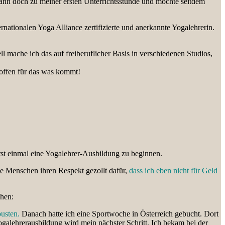
dann doch zu meiner ersten Unterrichtsstunde und möchte seitdem
nationalen Yoga Alliance zertifizierte und anerkannte Yogalehrerin.
l mache ich das auf freiberuflicher Basis in verschiedenen Studios,
offen für das was kommt!
erst einmal eine Yogalehrer-Ausbildung zu beginnen.
ele Menschen ihren Respekt gezollt dafür,
dass ich eben nicht für Geld
chen:
usten.
Danach hatte ich eine Sportwoche in Österreich gebucht. Dort
alehrerausbildung wird mein nächster Schritt. Ich bekam bei der