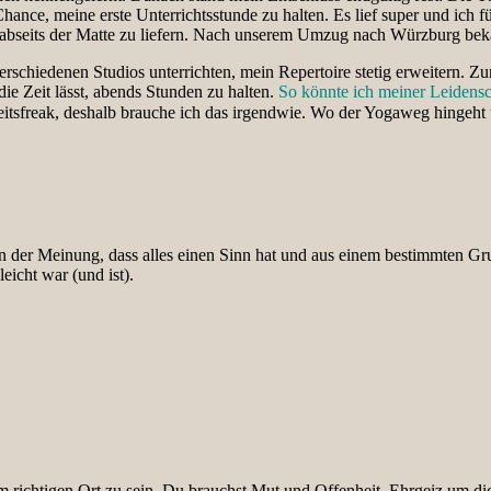
hance, meine erste Unterrichtsstunde zu halten. Es lief super und ich 
abseits der Matte zu liefern. Nach unserem Umzug nach Würzburg beka
schiedenen Studios unterrichten, mein Repertoire stetig erweitern. Zu
ie Zeit lässt, abends Stunden zu halten.
So könnte ich meiner Leidensc
heitsfreak, deshalb brauche ich das irgendwie. Wo der Yogaweg hingeht
in der Meinung, dass alles einen Sinn hat und aus einem bestimmten Grun
leicht war (und ist).
m richtigen Ort zu sein. Du brauchst Mut und Offenheit, Ehrgeiz um dic