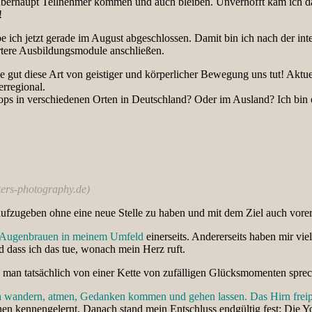
da überhaupt Teilnehmer kommen und auch bleiben. Unverhofft kam ich 
!
 ich jetzt gerade im August abgeschlossen. Damit bin ich nach der inter
rtere Ausbildungsmodule anschließen.
 gut diese Art von geistiger und körperlicher Bewegung uns tut! Aktuel
rregional.
s in verschiedenen Orten in Deutschland? Oder im Ausland? Ich bin 
ers-photography.de)
b aufzugeben ohne eine neue Stelle zu haben und mit dem Ziel auch vor
e Augenbrauen in meinem Umfeld
einerseits. Andererseits haben mir vi
nd dass ich das tue, wonach mein Herz ruft.
n man tatsächlich von einer Kette von zufälligen Glücksmomenten spre
h wandern, atmen, Gedanken kommen und gehen lassen. Das Hirn freip
n kennengelernt. Danach stand mein Entschluss endgültig fest: Die Yog