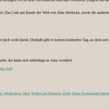
 Das Cafe am Rande der Welt von John Strelecky, sowie die anderen Be
le mich wohl damit. Deshalb gibt es keinen konkreten Tag, an dem sich
peln, der kann sich unbedingt an Amy wenden!
ing Amy
ie
,
Motivation
,
Mut
,
Work-Life-Balance
,
Ziele
Einen Kommentar hinter