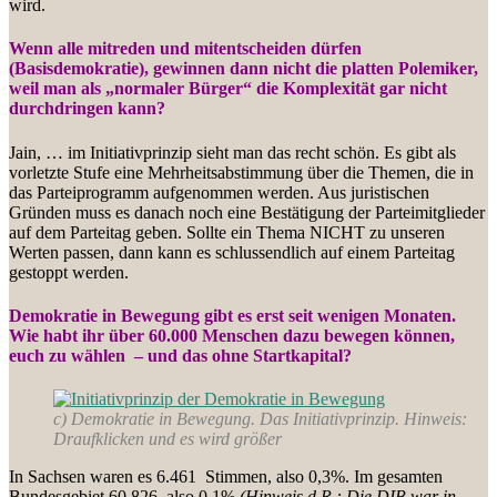
wird.
Wenn alle mitreden und mitentscheiden dürfen
(Basisdemokratie), gewinnen dann nicht die platten Polemiker,
weil man als „normaler Bürger“ die Komplexität gar nicht
durchdringen kann?
Jain, … im Initiativprinzip sieht man das recht schön. Es gibt als
vorletzte Stufe eine Mehrheitsabstimmung über die Themen, die in
das Parteiprogramm aufgenommen werden. Aus juristischen
Gründen muss es danach noch eine Bestätigung der Parteimitglieder
auf dem Parteitag geben. Sollte ein Thema NICHT zu unseren
Werten passen, dann kann es schlussendlich auf einem Parteitag
gestoppt werden.
Demokratie in Bewegung gibt es erst seit wenigen Monaten.
Wie habt ihr über 60.000 Menschen dazu bewegen können,
euch zu wählen – und das ohne Startkapital?
c) Demokratie in Bewegung. Das Initiativprinzip. Hinweis:
Draufklicken und es wird größer
In Sachsen waren es 6.461 Stimmen, also 0,3%. Im gesamten
Bundesgebiet 60.826, also 0,1%
(Hinweis d.R.: Die DIB war in