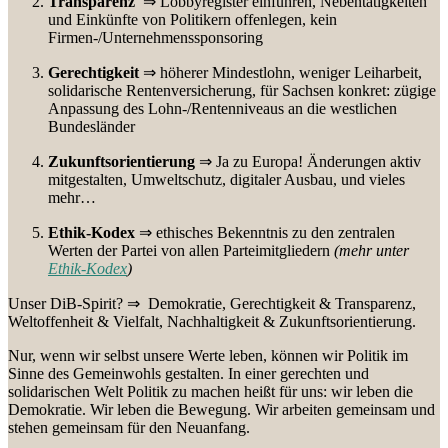
Transparenz
⇒ Lobbyregister einführen, Nebentätigkeiten
und Einkünfte von Politikern offenlegen, kein
Firmen-/Unternehmenssponsoring
Gerechtigkeit
⇒ höherer Mindestlohn, weniger Leiharbeit,
solidarische Rentenversicherung, für Sachsen konkret: zügige
Anpassung des Lohn-/Rentenniveaus an die westlichen
Bundesländer
Zukunftsorientierung
⇒ Ja zu Europa! Änderungen aktiv
mitgestalten, Umweltschutz, digitaler Ausbau, und vieles
mehr…
Ethik-Kodex
⇒
ethisches Bekenntnis zu den zentralen
Werten der Partei von allen Parteimitgliedern
(mehr unter
Ethik-Kodex
)
Unser DiB-Spirit?
⇒
Demokratie, Gerechtigkeit & Transparenz,
Weltoffenheit & Vielfalt, Nachhaltigkeit & Zukunftsorientierung.
Nur, wenn wir selbst unsere Werte leben, können wir Politik im
Sinne des Gemeinwohls gestalten. In einer gerechten und
solidarischen Welt Politik zu machen heißt für uns: wir leben die
Demokratie. Wir leben die Bewegung. Wir arbeiten gemeinsam und
stehen gemeinsam für den Neuanfang.