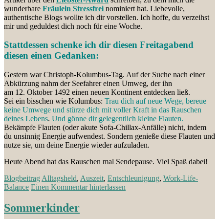
wunderbare
Fräulein Stressfrei
nominiert hat. Liebevolle,
authentische Blogs wollte ich dir vorstellen. Ich hoffe, du verzeihst
mir und geduldest dich noch für eine Woche.
Stattdessen schenke ich dir diesen Freitagabend
diesen einen Gedanken:
Gestern war Christoph-Kolumbus-Tag. Auf der Suche nach einer
Abkürzung nahm der Seefahrer einen Umweg, der ihn
am 12. Oktober 1492 einen neuen Kontinent entdecken ließ.
Sei ein bisschen wie Kolumbus:
Trau dich auf neue Wege, bereue
keine Umwege und stürze dich mit voller Kraft in das Rauschen
deines Lebens
.
Und gönne dir gelegentlich kleine Flauten.
Bekämpfe Flauten (oder akute Sofa-Chillax-Anfälle) nicht, indem
du unsinnig Energie aufwendest. Sondern genieße diese Flauten und
nutze sie, um deine Energie wieder aufzuladen.
Heute Abend hat das Rauschen mal Sendepause. Viel Spaß dabei!
Blogbeitrag
Alltagsheld
,
Auszeit
,
Entschleunigung
,
Work-Life-
Balance
Einen Kommentar hinterlassen
Sommerkinder