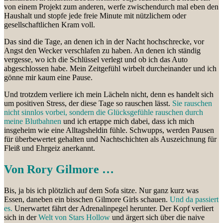
von einem Projekt zum anderen, werfe zwischendurch mal eben den
Haushalt und stopfe jede freie Minute mit nützlichem oder
gesellschaftlichen Kram voll.
Das sind die Tage, an denen ich in der Nacht hochschrecke, vor
Angst den Wecker verschlafen zu haben. An denen ich ständig
vergesse, wo ich die Schlüssel verlegt und ob ich das Auto
abgeschlossen habe. Mein Zeitgefühl wirbelt durcheinander und ich
gönne mir kaum eine Pause.
Und trotzdem verliere ich mein Lächeln nicht, denn es handelt sich
um positiven Stress, der diese Tage so rauschen lässt.
Sie rauschen
nicht sinnlos vorbei, sondern die Glücksgefühle rauschen durch
meine Blutbahnen
und ich ertappe mich dabei, dass ich mich
insgeheim wie eine Alltagsheldin fühle. Schwupps, werden Pausen
für überbewertet gehalten und Nachtschichten als Auszeichnung für
Fleiß und Ehrgeiz anerkannt.
Von Rory Gilmore …
Bis, ja bis ich plötzlich auf dem Sofa sitze. Nur ganz kurz was
Essen, daneben ein bisschen Gilmore Girls schauen.
Und da passiert
es.
Unerwartet fährt der Adrenalinpegel herunter. Der Kopf verliert
sich in der
Welt von Stars Hollow
und ärgert sich über die naive