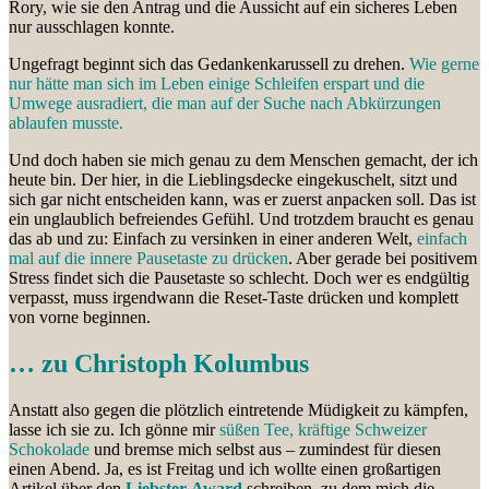
Rory, wie sie den Antrag und die Aussicht auf ein sicheres Leben
nur ausschlagen konnte.
Ungefragt beginnt sich das Gedankenkarussell zu drehen.
Wie gerne
nur hätte man sich im Leben einige Schleifen erspart und die
Umwege ausradiert, die man auf der Suche nach Abkürzungen
ablaufen musste.
Und doch haben sie mich genau zu dem Menschen gemacht, der ich
heute bin. Der hier, in die Lieblingsdecke eingekuschelt, sitzt und
sich gar nicht entscheiden kann, was er zuerst anpacken soll. Das ist
ein unglaublich befreiendes Gefühl. Und trotzdem braucht es genau
das ab und zu: Einfach zu versinken in einer anderen Welt,
einfach
mal auf die innere Pausetaste zu drücken
. Aber gerade bei positivem
Stress findet sich die Pausetaste so schlecht. Doch wer es endgültig
verpasst, muss irgendwann die Reset-Taste drücken und komplett
von vorne beginnen.
… zu Christoph Kolumbus
Anstatt also gegen die plötzlich eintretende Müdigkeit zu kämpfen,
lasse ich sie zu. Ich gönne mir
süßen Tee, kräftige Schweizer
Schokolade
und bremse mich selbst aus – zumindest für diesen
einen Abend. Ja, es ist Freitag und ich wollte einen großartigen
Artikel über den
Liebster-Award
schreiben, zu dem mich die