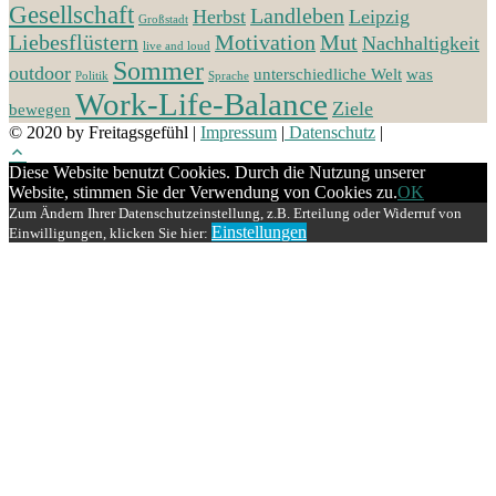
Gesellschaft
Landleben
Herbst
Leipzig
Großstadt
Liebesflüstern
Motivation
Mut
Nachhaltigkeit
live and loud
Sommer
outdoor
unterschiedliche Welt
was
Politik
Sprache
Work-Life-Balance
Ziele
bewegen
© 2020 by Freitagsgefühl
|
Impressum
|
Datenschutz
|
Diese Website benutzt Cookies. Durch die Nutzung unserer
Website, stimmen Sie der Verwendung von Cookies zu.
OK
Zum Ändern Ihrer Datenschutzeinstellung, z.B. Erteilung oder Widerruf von
Einstellungen
Einwilligungen, klicken Sie hier: