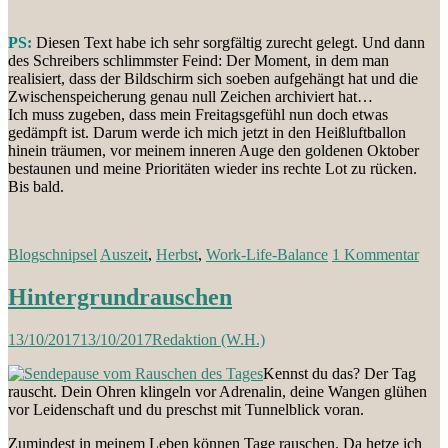
PS:
Diesen Text habe ich sehr sorgfältig zurecht gelegt. Und dann
des Schreibers schlimmster Feind: Der Moment, in dem man
realisiert, dass der Bildschirm sich soeben aufgehängt hat und die
Zwischenspeicherung genau null Zeichen archiviert hat…
Ich muss zugeben, dass mein Freitagsgefühl nun doch etwas
gedämpft ist. Darum werde ich mich jetzt in den Heißluftballon
hinein träumen, vor meinem inneren Auge den goldenen Oktober
bestaunen und meine Prioritäten wieder ins rechte Lot zu rücken.
Bis bald.
Blogschnipsel
Auszeit
,
Herbst
,
Work-Life-Balance
1 Kommentar
Hintergrundrauschen
13/10/2017
13/10/2017
Redaktion (W.H.)
Kennst du das? Der Tag
rauscht. Dein Ohren klingeln vor Adrenalin, deine Wangen glühen
vor Leidenschaft und du preschst mit Tunnelblick voran.
Zumindest in meinem Leben können Tage rauschen. Da hetze ich