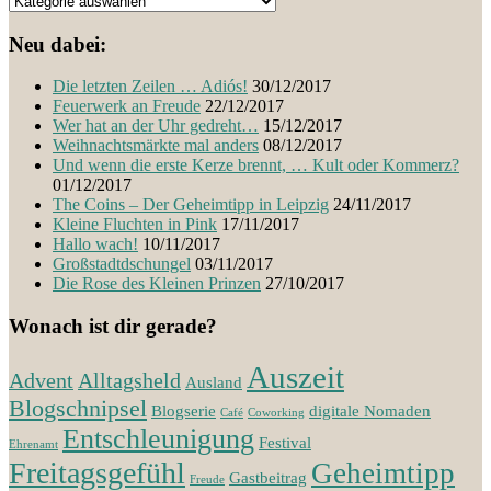
Neu dabei:
Die letzten Zeilen … Adiós!
30/12/2017
Feuerwerk an Freude
22/12/2017
Wer hat an der Uhr gedreht…
15/12/2017
Weihnachtsmärkte mal anders
08/12/2017
Und wenn die erste Kerze brennt, … Kult oder Kommerz?
01/12/2017
The Coins – Der Geheimtipp in Leipzig
24/11/2017
Kleine Fluchten in Pink
17/11/2017
Hallo wach!
10/11/2017
Großstadtdschungel
03/11/2017
Die Rose des Kleinen Prinzen
27/10/2017
Wonach ist dir gerade?
Auszeit
Advent
Alltagsheld
Ausland
Blogschnipsel
Blogserie
digitale Nomaden
Café
Coworking
Entschleunigung
Festival
Ehrenamt
Freitagsgefühl
Geheimtipp
Gastbeitrag
Freude