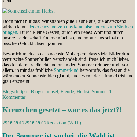
Zeiten.
Doch nicht nur das: Wir strahlen gute Laune aus, die ansteckend
wirken kann.
Jeder einzelne von uns kann also andere zum Strahlen
bringen.
Durch kleine Gesten, durch ein liebes Wort und durch
unsere Leidenschaft. Oder einfach so, indem wir uns selbst ein
bisschen Glücklichsein gönnen.
Bevor ich mich also das nächste Mal ärgere, dass viele Bilder durch
verrutschte Sonnenbrillen verschandelt sind, freue ich mich lieber,
dass ich damit vielleicht andere an den Sommer erinnere und, vor
allem, in mir das fröhliche
Sommerkind
hervorrufe, das fest an die
wärmenden Sonnenstrahlen glaubt, auch wenn der Himmel trist und
grau erscheint.
Blogschnipsel
Blogschnipsel
,
Freude
,
Herbst
,
Sommer
1
Kommentar
Kreuzchen gesetzt – war es das jetzt?!
29/09/2017
29/09/2017
Redaktion (W.H.)
Der Sommer ist vorbei, die Wahl ist