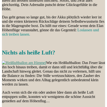
Ideen am liebsten umsetzen möchtest. Sofort, und zwar alles
gleichzeitig. Dein Adrenalin putscht deine Glücksgefühle in die
Höhe.
Das geht genau so lange gut, bis der Akku plötzlich wieder leer ist
und die ersten kleineren Rückschläge deinem Selbstbewusstsein fies
in die Magengrube boxt. Da hilft nur eines: Gerade wenn dein Elan
Höhenflüge veranstaltet, gönne dir das Gegenteil:
Loslassen und
sich treiben lassen.
Nichts als heiße Luft?
Wie ein Heißluftballon: Das Feuer lässt
ihn hoch hinaus treiben, damit er dann still und leichtfüßig über die
Landschaft hinweg gleitet. Genau das nicht zu verlernen, hilft uns
die Balance zu finden: Die Stille wertzuschätzen, den Zauber des
Moments wirken und den Alltag gelegentlich unbedeutend klein
werden zu lassen.
Auch wenn sich die ein oder andere Idee dann als heiße Luft
entpuppen sollte, konnten wir wenigstens die schöne Aussicht
genießen auf dem Höhenflug…